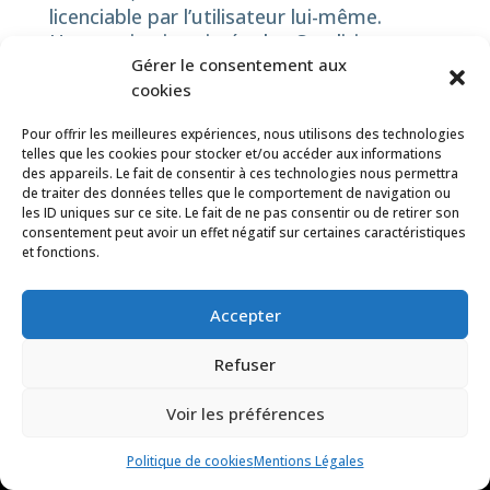
licenciable par l’utilisateur lui-même.
Une version imprimée des Conditions et
Gérer le consentement aux
de tous les avis donnés sous forme
cookies
électronique pourra être demandée dans
des procédures judiciaires ou
Pour offrir les meilleures expériences, nous utilisons des technologies
administratives en rapport avec les
telles que les cookies pour stocker et/ou accéder aux informations
conditions générales. Les parties
des appareils. Le fait de consentir à ces technologies nous permettra
conviennent que toute la correspondance
de traiter des données telles que le comportement de navigation ou
les ID uniques sur ce site. Le fait de ne pas consentir ou de retirer son
relative à ces Conditions d’utilisation, doit
consentement peut avoir un effet négatif sur certaines caractéristiques
être rédigée dans la langue française.
et fonctions.
ARTICLE 19 – NOTIFICATIONS
Accepter
Toute notification ou avis concernant les
Refuser
présentes conditions générales, les
mentions légales ou la charte de données
Voir les préférences
RESERVER / BOOK
personnelles doit être faite par écrit et
Meilleur tarif garanti / Best rate
Politique de cookies
Mentions Légales
doit être remis en mains propres, courrier
garanteed