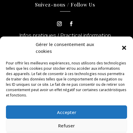
Suivez-nous / Follow Us
Infos pratiques / Practical information
Mentions légales / Legal Mentions
Gérer le consentement aux
Politique de confidentialité
cookies
CGV / CGU
Pour offrir les meilleures expériences, nous utilisons des technologies
telles que les cookies pour stocker et/ou accéder aux informations
des appareils. Le fait de consentir à ces technologies nous permettra
Site internet by Digitelium.fr Marseille,
de traiter des données telles que le comportement de navigation ou
Aubagne, Aix – agence de communication
les ID uniques sur ce site. Le fait de ne pas consentir ou de retirer son
consentement peut avoir un effet négatif sur certaines caractéristiques
globale
et fonctions.
RESERVER / BOOK
Meilleur tarif garanti / Best rate
Accepter
garanteed
Refuser
Français