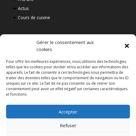
Actus
Cours de cuisine
Gérer le consentement aux
cookies
Pour offrir les meilleures expériences, nous utilisons des technologies
telles que les cookies pour stocker et/ou accéder aux informations des
appareils. Le fait de consentir à ces technologies nous permettra de
traiter des données telles que le comportement de navigation ou les ID
uniques sur ce site. Le fait de ne pas consentir ou de retirer son
consentement peut avoir un effet négatif sur certaines caractéristiques
et fonctions.
Design de
Elegant Themes
| Propulsé
par
WordPress
Accepter
Refuser
Français
English
(
Anglais
)